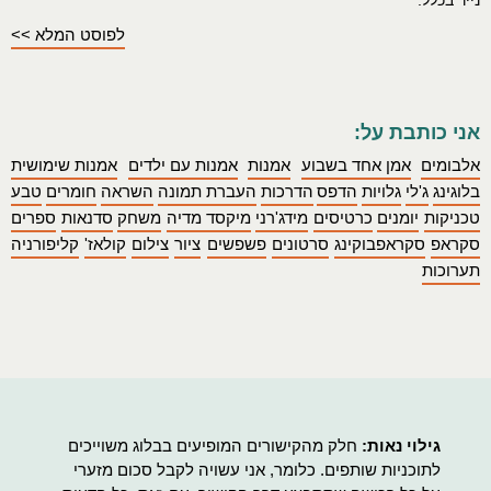
נייר בכלל.
לפוסט המלא >>
אני כותבת על:
אלבומים
אמן אחד בשבוע
אמנות
אמנות עם ילדים
אמנות שימושית
בלוגינג
ג'לי
גלויות
הדפס
הדרכות
העברת תמונה
השראה
חומרים
טבע
טכניקות
יומנים
כרטיסים
מידג'רני
מיקסד מדיה
משחק
סדנאות
ספרים
סקראפ
סקראפבוקינג
סרטונים
פשפשים
ציור
צילום
קולאז'
קליפורניה
תערוכות
גילוי נאות:
חלק מהקישורים המופיעים בבלוג משוייכים
לתוכניות שותפים. כלומר, אני עשויה לקבל סכום מזערי