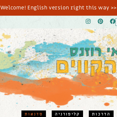
<< Welcome! English version right this way
הדרכות
קליפורניה
סדנאות