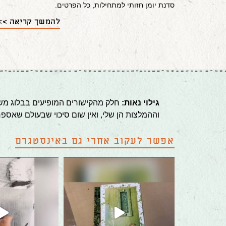
סדנת יומן חזותי למתחילות, כל הפרטים.
להמשך קריאה >>
גילוי נאות:
חלק מהקישורים המופיעים בבלוג משוי
וההמלצות הן שלי, ואין שום סיכוי שבעולם שאספ
אפשר לעקוב אחרי גם באינסטגרם
int
will all be covered with a white
For me, mixed media is all about play and expl
Collage books 