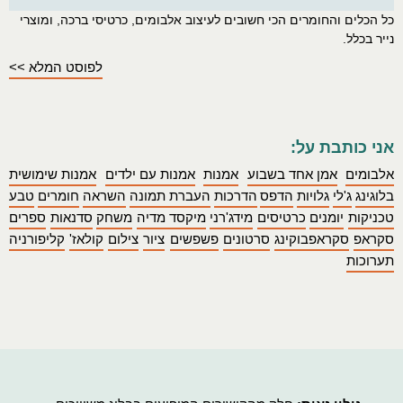
כל הכלים והחומרים הכי חשובים לעיצוב אלבומים, כרטיסי ברכה, ומוצרי
נייר בכלל.
לפוסט המלא >>
אני כותבת על:
אלבומים
אמן אחד בשבוע
אמנות
אמנות עם ילדים
אמנות שימושית
בלוגינג
ג'לי
גלויות
הדפס
הדרכות
העברת תמונה
השראה
חומרים
טבע
טכניקות
יומנים
כרטיסים
מידג'רני
מיקסד מדיה
משחק
סדנאות
ספרים
סקראפ
סקראפבוקינג
סרטונים
פשפשים
ציור
צילום
קולאז'
קליפורניה
תערוכות