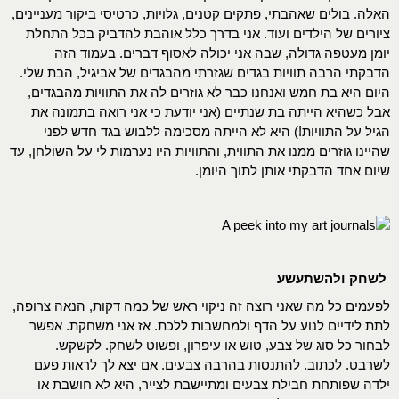
האלה. בולים שאהבתי, פתקים קטנים, גלויות, כרטיסי ביקור מעניינים,
ציורים של הילדים ועוד. אני בדרך כלל אוהבת להדביק בכל התחלת
יומן מעטפה גדולה, שבה אני יכולה לאסוף דברים. בעמוד הזה
הדבקתי הרבה תוויות בגדים שגזרתי מהבגדים של אביגיל, הבת שלי.
היום היא בת חמש ואנחנו כבר לא גוזרים לה את התוויות מהבגדים,
אבל כשהיא הייתה בת שנתיים (אני יודעת כי אני רואה בתמונה את
הגיל על התוויות!) היא לא הייתה מסכימה ללבוש בגד חדש לפני
שהיינו גוזרים ממנו את התווית, והתוויות היו נערמות לי על השולחן, עד
שיום אחד הדבקתי אותן לתוך היומן.
לשחק ולהשתעשע
לפעמים כל מה שאני רוצה זה ניקוי ראש של כמה דקות, הנאה צרופה,
לתת לידיים לנוע על הדף ולמחשבות ללכת. אז אני משחקת. אפשר
לבחור כל סוג של צבע, טוש או עיפרון, ופשוט לשחק. לקשקש.
לשרבט. לכתוב. להתנסות בהרבה צבעים. אם יצא לך לראות פעם
ילדה שפותחת חבילת צבעים ומתיישבת לצייר, היא לא חושבת או