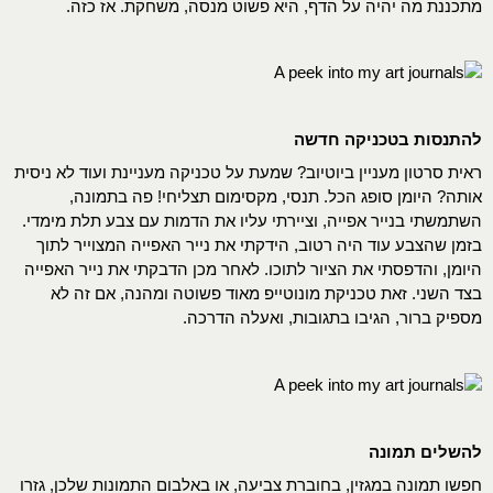
מתכננת מה יהיה על הדף, היא פשוט מנסה, משחקת. אז כזה.
להתנסות בטכניקה חדשה
ראית סרטון מעניין ביוטיוב? שמעת על טכניקה מעניינת ועוד לא ניסית
אותה? היומן סופג הכל. תנסי, מקסימום תצליחי! פה בתמונה,
השתמשתי בנייר אפייה, וציירתי עליו את הדמות עם צבע תלת מימדי.
בזמן שהצבע עוד היה רטוב, הידקתי את נייר האפייה המצוייר לתוך
היומן, והדפסתי את הציור לתוכו. לאחר מכן הדבקתי את נייר האפייה
בצד השני. זאת טכניקת מונוטייפ מאוד פשוטה ומהנה, אם זה לא
מספיק ברור, הגיבו בתגובות, ואעלה הדרכה.
להשלים תמונה
חפשו תמונה במגזין, בחוברת צביעה, או באלבום התמונות שלכן, גזרו