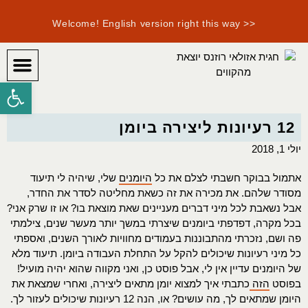
<< Welcome! English version right this way
פתח סרגל
היומן ה
איך מ
12 רעיונות ליצירה ביומן
יולי 1, 2018
אתמול בבוקר חשבתי לצלם את כל
היומנים
שלי, שיהיה לי תיעוד
מסודר שלהם. את מכירה את זה כשאת מחליטה לסדר את החדר,
אבל נשאבת לכל מיני דברים מעניינים שאת מוצאת בו? או זו שרק אני?
בכל מקרה, דפדפתי ביומנים שיצרתי במשך יותר מעשר שנים, צילמתי
פה ושם, נזכרתי מהתבוננות בעמודים מחוויות לאורך השנים, ואספתי
כל מיני רעיונות שיכולים להקל על התחלת העבודה ביומן. תיעוד מלא
של היומנים עדיין אין לי, אבל פוסט כן, ואני מקווה שהוא יהיה מועיל!
בפוסט
הזה
כתבתי איך למצוא יומן מתאים ליצירה, ואחרי שמצאת את
היומן שמתאים לך, מה עושים? או, הנה 12 רעיונות שיכולים לעזור לך.