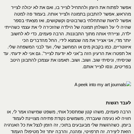
אפשר לפתוח את היומן ולהתחיל לצייר בו, ואם את לא יכולה לצייר
מהראש, אפשר להתבונן בתמונה ולצייר אותה. בעמוד פה למטה
אפשר לראות שהתחלתי בשרבוטים וקשקושים, ואז מצאתי בספר
שהיה לי על השולחן תמונה של הילדה שהזכירה לי את עצמי כשהייתי
ילדה, וציירתי אותה מתוך התבוננות. הרבה פעמים, כדי לא לחשוב
יותר מדי, אני אצייר את מה שנמצא לידי, החל מהדברים הכי
איזוטריים, כמו בקבוק מים או המחשב שלי, ועד לבני המשפחה שלי.
אל תפטרו את הרעיון הזה ב"אני לא יודעת לצייר". גם אני לא ידעתי. עד
שניסיתי, וניסיתי שוב. ושוב. ושוב. תאמנו את עצמכן להתבונן היטב
בפריטים, ונסו לצייר אותם.
לעבד רגשות
הרבה פעמים, משהו קטן שמתסכל אותי, משפט שמישהו אמר לי, או
חוויה לא נעימה שעברתי, משמשים נקודת פתיחה מצויינת לעמוד
ביומן. כשהרגשות שלי מבעבעים בתוכי, זה הזמן לנצל את כל האנרגיה
הזאת ליצירה. זה תרפויטי, ומהנה, והרבה יותר זול מטיפול! העמוד