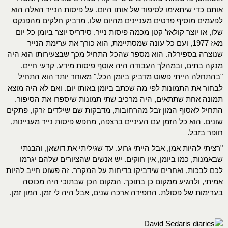
אותם כדי שיתאימו לסיפור של אותו היום. על פיסות הנייר האלה הוא
לפעמים מוסיף פרטים מעניינים מהיום שלו, מדביק חלקים מהפנקס
שלו, או יוצר קולאז' קטן מכמה פיסות נייר. סידריס יוצר ביומן כל יום
מאז 1977, ועם כל עונה שמסתיימת, הוא כורך את ערימת הנייר
שנוצרה בספירלה. הוא מספר שהכל התחיל מכך שבצעירותו הוא היה
מנקה בתים, ובמהלך העבודה היה אוסף פיסות מידע, קרעי חיים.
"בהתחלה הייתי פשוט מדביק ביומן הכל." מאוחר יותר הוא התחיל
לבחור את התמונות לפי מה שכתב ביומן באותו יום. ואם לא היה מוצא
תמונה אחת שתתאים, היה מרכיב שתי תמונות שיספרו את הסיפור.
התחיל לאסוף המון זבל מהרחובות, מדבקות שם שילדים זרקו, פתקים
שונים. הוא כל הזמן עם העיניים ברצפה, מחפש פיסות נייר מעניינות,
חופר בזבל.
"רציתי להיות אמן, אבל הייתי גרוע. עד שגיליתי את דושאן, והבנתי
שבאמנות, כמו ביומן, אין חוקים. יש אנשים שהציורים שלהם יגרמו
לכם לבכות, ואחרים שידביקו בדיחות על המקרר. זה פשוט חייב להיות
אמיתי, ולהגיע ממקום כן בתוכך. המקום הכן שבתוכי היה מכוסה
בערימות של פסולת. החפירה ארכה שנים, אבל היה לי זמן. המון זמן.