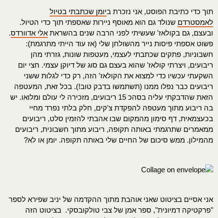
תוך כדי כתיבת הפוסט, אני נזכרת ב
יומן שכתבתי בטיול
לאמסטרדם
שנולד גם הוא מאוסף ניירות שאספתי תוך כדי הטיול.
ובעצם, גם בקולאז' שעשיתי לפני הרבה שנים בהשראת
אלי אדוורדס
.
פשוט אספתי פיסות נייר מהשולחן שלי (אז עוד הייתי מתרגמת):
חשבוניות, פתקים שכתבתי לעצמי, מעטפות שונות, גזרתי מהן
ריבועים, ויצרתי קולאז' שהוא בעצם גם סוג של דיוקן עצמי. חצי יום
השקעתי עכשיו כדי למצוא את הקולאז' הזה, רק כדי לגלות ששני
ריבועים כבר נפלו ממנו (תשתמשו בדבק טוב!). בכל זאת, המעטפה
הזאת שהדבקתי עליה בסהכ 15 ריבועים, מזכירה לי עולם ומלואו. יש
בה ריבוע מתוך מעטפה להפקדת צ'קים, חלק בלתי נפרד מחיי
בכעצמאית, דף סימון מהמקום שבו אהבתי להזמין סלט, ריבועים
ממאמרים שתרגמתי באותה תקופה, ריבוע מתוך חשבונית, ריבועים
מהמילון. ממש סיכום של החיים שלי באותה תקופה. יומן או לא?
אני אסיים בציטוט שאני אוהבת מתוך ההקדמה של יניב שפירא לספר
"פרקטיקה דמיונית", ספר אמן של צבי טולקובסקי. בציטוט הזה