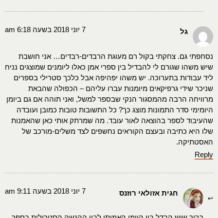
7 יוני 2018 בשעה 6:18 am
גל
נסחפתי גם. צחקתי בקול רם מעוגת הרבדים-רבדים… אני חושבת
שיש משהו שגורם לי להבדיל בין ספרי אמן כאלו ליומנים שמוצגים נניח
ליד עבודות בתערוכה. יש משהו יפהיפה אבל כלכך סטרילי בספרים
שניכר שידי גרפיקאים מיומנות עברו עליהם – הכפולה שהבאת
מרוויחה הרבה מהמסגור הנקי שבספר למשל, ואני תוהה אם גם ביומן
היומימי סדר התמונות מוצג כך? כל התשובות טובות כמובן ועובדה
שהעיבוד לספר בהוצאה לאור עובד. מה שמרתק אותי כאן שהאמנות
שלו היא כתיבה ובעצם הקוראים נחשפים לצד משלים-מורכב של
האסטתיקה.
Reply
7 יוני 2018 בשעה 9:11 am
חגית אזולאי רוזנס
ברור שיש הבדל בין היומן האמיתי לבין ההגשה הסטרילית בספר