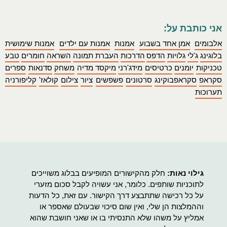
אני כותבת על:
אלבומים
אמן אחד בשבוע
אמנות
אמנות עם ילדים
אמנות שימושית
בלוגינג
ג'לי
גלויות
הדפס
הדרכות
העברת תמונה
השראה
חומרים
טבע
טכניקות
יומנים
כרטיסים
מידג'רני
מיקסד מדיה
משחק
סדנאות
ספרים
סקראפ
סקראפבוקינג
סרטונים
פשפשים
ציור
צילום
קולאז'
קליפורניה
תערוכות
גילוי נאות:
חלק מהקישורים המופיעים בבלוג משוייכים
לתוכניות שותפים. כלומר, אני עשויה לקבל סכום מזערי
על כל רכישה שתתבצע דרך הקישור. עם זאת, כל הדעות
וההמלצות הן שלי, ואין שום סיכוי שבעולם שאספר או
אמליץ על משהו שלא התנסיתי בו או שאני חושבת שהוא