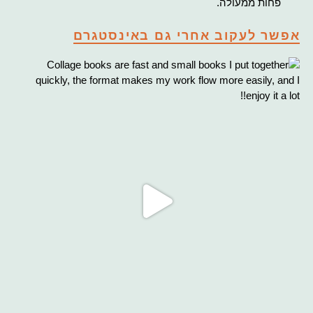
פחות ממעולה.
אפשר לעקוב אחרי גם באינסטגרם
Co