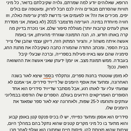
הרופא, שאלוהים יודע למה שמרתם, גלויה שקיבלתם בדואר, כל מיני
תוויות שהסרתם מבגדים והיה לכם חבל לזרוק, ומעטפה עם בולים
יפים. מכירים את זה? אז לפעמים אני נדרשת לפרק ערימות כאלה, וזו
חוויה מיוחדת במינה. הערימה מדצמבר 2015 (לא באמת, אני מסדרת
אותן לעתים קרובות יותר) מגוללת סיפור שלם. אני נזכרת בדיוק מה
קרה באותו חודש, הו, הנה התמונה שגזרתי מהעיתון, אני באמת
אעשה איתה משהו! יו, והציור המתוק הזה, דיוקן עצמי שהבן שלי צייר
בבית הספר, ומכתב התודה שהמורה כתבה כשקיבלה את מתנת החג,
סימניה שהם עשו באיזו פעילות בספרייה, וברכה שבעלי קיבל
בעבודה. ממש תמונת מצב. או יומן! ידעתן שאני אעשה את ההשוואה
הזאת, נכון?
לא מזמן שוטטתי בחנות ספרים, ונתקלתי ב
ספר
שיצא לאור בשנה
האחרונה, ומתעד את אוסף היומנים של דייויד סידריס. אני אמנם לא
שמעתי עליו עד לאותו רגע, אבל מסתבר שדייויד סידריס הוא אחד
הסופרים האמריקאים הידועים בעולם. הספרים שלו הודפסו בבמליוני
עותקים ותורגמו ל-25 שפות, ולאחרונה יצא לאור ספר שמאגד את
היומנים שלו.
סידריס הוא אספן ומתעד כפייתי, יש לו בכיס פנקס קטן באופן קבוע
והוא מתעד בו כל מיני מקרים קטנים שהוא נתקל בהם במהלך היום,
שיחות שהוא מצותת להן, פיסות חיים שמתוכן הוא שולף לאחר מכן