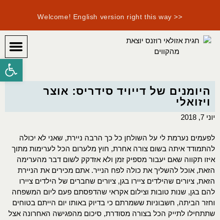
<< Welcome! English version right this way
פתח סרגל
היומן ה
איך מ
היומנים של דייויד סידריס: אוצר
ויזואלי
יוני 7, 2018
לפעמים נערמת לי על השולחן כל כך הרבה ניירת, שאני לא יכולה
להתמודד איתה בשום צורה אחרת, חוץ מלערום הכל לערימות מתוך
איזו תקווה שאם יעבור מספיק זמן ולא אזדקק לשום דבר מהערימה
הזאת, אוכל להשליך את כולה לפח הנייר. אתם מכירים את הניירת
הזאת, ציורים שהילדים ציירו בגן, ציורים שחברים של הילדים ציירו
להם בגן, שנות טובות וצילום אקראי שהדפסתם פעם ליום המשפחה
וחזר הביתה, חשבוניות ששמרתם כי בדיוק באותו יום הייתם בטוחים
שתתחילו לתייק הכל בצורה מסודרת, סיכום מהפגישה האחרונה אצל