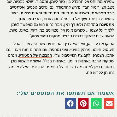
שפירא מתייחס אל ההבדל בין ציור ליומן, ומסביר, "שלא כבציור, שבו
ניצב הצייר מול הבד ונדרש להתמודד עם ערכים טכניים ואסתטיים,
ניכר ספר-אמן באינטואיטיביות, במיידיות ובאינטימיות
. בעוד
שהצופה בציור נחשף אל הדימוי 'במכה אחת', הרי
ספר אמן
מתפענח בהדרגה ולאורך זמן
. מבחינה זו הוא גם מאפשר לאמן
ללמוד על עצמו… ספרים מעין אלו מצויינים במיידיות ובאינטימיות,
המאפשרות לשלוף דברים חבויים ממקום נפשי עמוק".
אם קראת עד כאן, וואו! איזה כיף. אני יודעת שזה היה ארוך, אבל
העיסוק היומני מרתק בעיניי, ואני נסחפת. אם התחום הזה מעניין גם
אתכן, הצטרפו לקבוצת הפייסבוק שלי,
הקבוצה של הסטודיו
, אנחנו
עוסקות הרבה באמנות היומן, ובאמנות בכלל. ואשמח לשמוע מכן
בתגובות כאן למטה מה חשבתן על היומנים הרבודים האלה או מה
נהניתן לקרוא פה.
אשמח אם תשתפו את הפוסטים שלי: