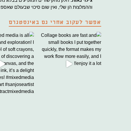
גילוי נאות:
חלק מהקישורים המופיעים בבלוג משוי
וההמלצות הן שלי, ואין שום סיכוי שבעולם שאספ
אפשר לעקוב אחרי גם באינסטגרם
int
will all be covered with a white
For me, mixed media is all about play and expl
Collage books 