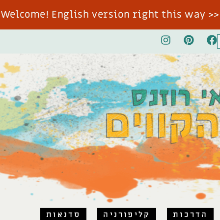
<< Welcome! English version right this way
הדרכות
קליפורניה
סדנאות